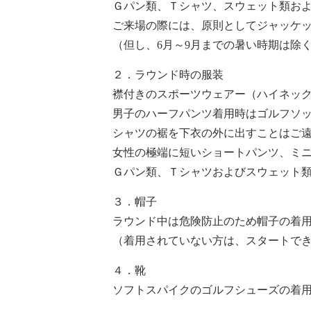
Ｇパン類、Ｔシャツ、スウェット類お
ご来場の際には、原則としてジャッケ
（但し、6月～9月までの暑い時期は除
２．ラウンド時の服装
襟付きのスポーツウェアー（ハイネッ
男子のハーフパンツ着用時はゴルフソ
シャツの裾を下衣の外に出すことはご
女性の極端に短いショートパンツ、ミ
Ｇパン類、Ｔシャツおよびスウェット
３．帽子
ラウンド中は危険防止のため帽子の着
（着用されていない方は、スタートで
４．靴
ソフトスパイクのゴルフシューズの着